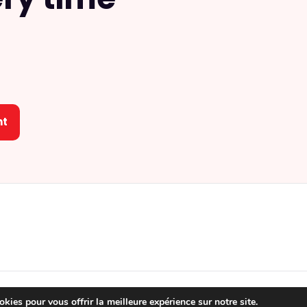
nt
2026 |
Mentions légales
|
Conditions générales
|
Politique de conf
kies pour vous offrir la meilleure expérience sur notre site.