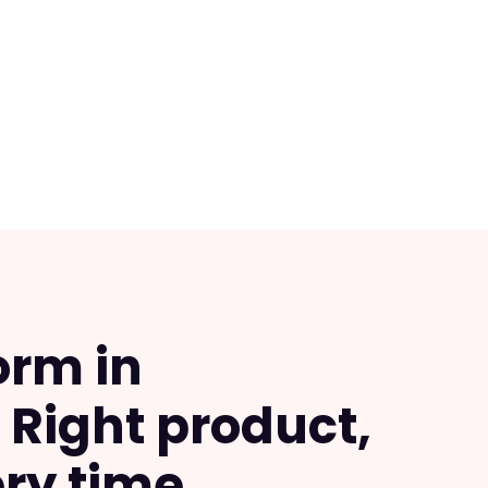
orm in
Right product,
ery time