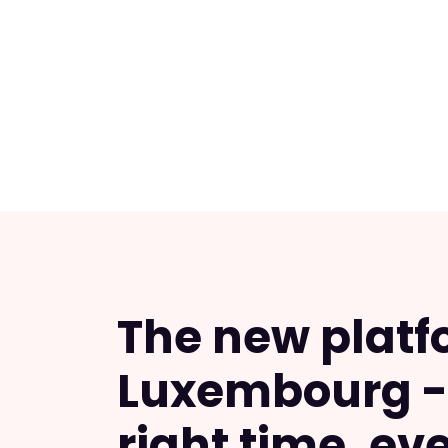
The new platf
Luxembourg - 
right time, ev