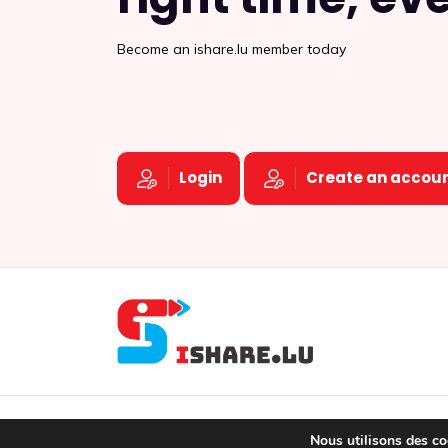
Become an ishare.lu member today
Login
Create an accou
IShare © 
Nous utilisons des coo