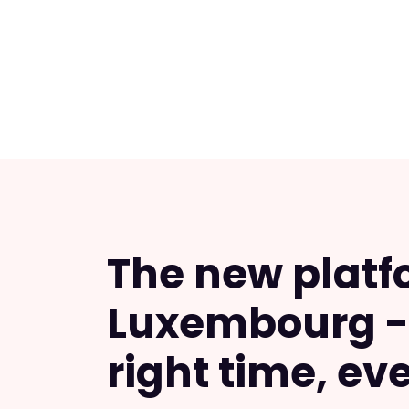
The new platf
Luxembourg - 
right time, ev