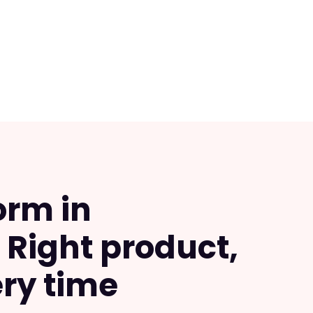
orm in
Right product,
ery time