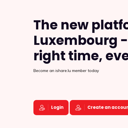
The new platf
Luxembourg - 
right time, ev
Become an ishare.lu member today
Login
Create an accou