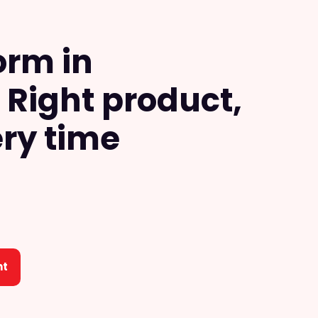
orm in
Right product,
ery time
nt